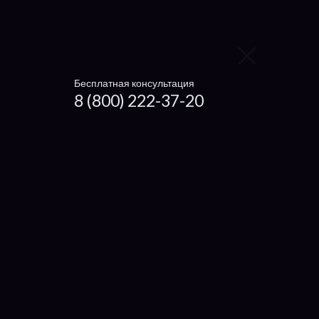
Настройка ноутбуков
Ремонт нетбуков и ультрабуков
Установка драйверов
Бесплатная консультация
8 (800) 222-37-20
Что отремонтировать
Экран
Кулер
Корпус
Клавиатуру
Аккумулятор
Мультиконтроллер
Южный мост