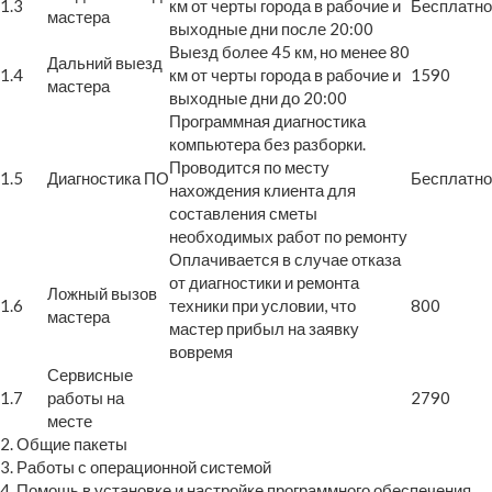
1.3
км от черты города в рабочие и
Бесплатно
мастера
выходные дни после 20:00
Выезд более 45 км, но менее 80
Дальний выезд
1.4
км от черты города в рабочие и
1590
мастера
выходные дни до 20:00
Программная диагностика
компьютера без разборки.
Проводится по месту
1.5
Диагностика ПО
Бесплатно
нахождения клиента для
составления сметы
необходимых работ по ремонту
Оплачивается в случае отказа
от диагностики и ремонта
Ложный вызов
1.6
техники при условии, что
800
мастера
мастер прибыл на заявку
вовремя
Сервисные
1.7
работы на
2790
месте
2. Общие пакеты
3. Работы с операционной системой
4. Помощь в установке и настройке программного обеспечения