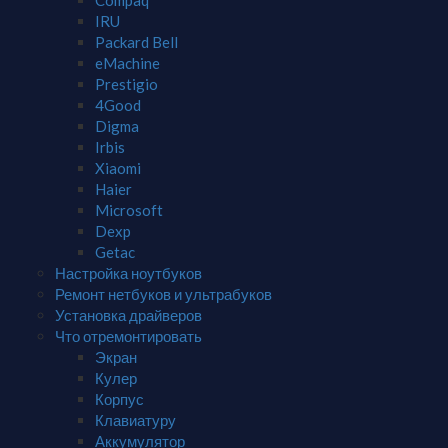
Compaq
IRU
Packard Bell
eMachine
Prestigio
4Good
Digma
Irbis
Xiaomi
Haier
Microsoft
Dexp
Getac
Настройка ноутбуков
Ремонт нетбуков и ультрабуков
Установка драйверов
Что отремонтировать
Экран
Кулер
Корпус
Клавиатуру
Аккумулятор