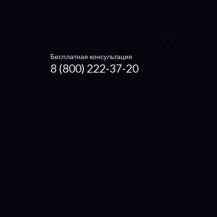
Panasonic
Toshiba
Sony
Бесплатная консультация
MSI
8 (800) 222-37-20
Fujitsu
Dell
Lenovo
Acer
Asus
Samsung
3Q