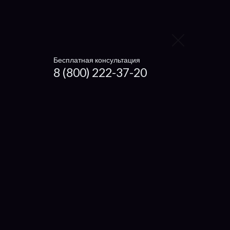
Блока питания
Видеокарту
Контроллер жёсткого диска
Бесплатная консультация
8 (800) 222-37-20
Заменить видеокарту
Заменить процессор
Заменить жесткий диск
Заменить вентилятор
Ноутбуки
Чистка ноутбука
Getac
Dexp