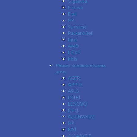
Gigabyte
Lenovo
Dell
HP
Samsung
Packard Bell
Intel
AMD
DEXP
Irbis
Ремонт компьютеров на
дому
ACER
APPLE
ASUS
INTEL
LENOVO
DELL
ALIENWARE
HP
MSI
GIGABYTE