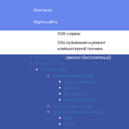
Контакты
Карта сайта
SVA-сервис
Обслуживание и ремонт
компьютерной техники
(звонок бесплатный)
8-800-222-37-20
8-914-697-53-48
Компьютеры
Сборка компьютеров
Для дизайнера
Для игр
Для работы
Универсальная
Чистка компьютера
Диагностика компьютеров
Acer
Asus