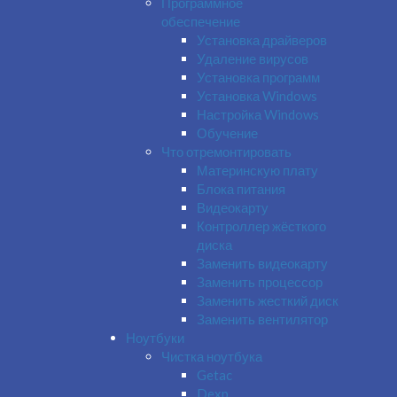
Программное
обеспечение
Установка драйверов
Удаление вирусов
Установка программ
Установка Windows
Настройка Windows
Обучение
Что отремонтировать
Материнскую плату
Блока питания
Видеокарту
Контроллер жёсткого
диска
Заменить видеокарту
Заменить процессор
Заменить жесткий диск
Заменить вентилятор
Ноутбуки
Чистка ноутбука
Getac
Dexp