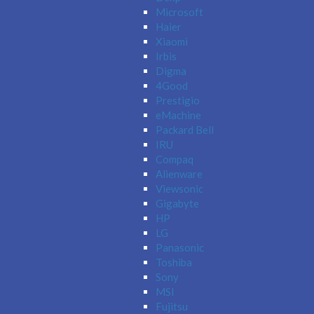
Microsoft
Haier
Xiaomi
Irbis
Digma
4Good
Prestigio
eMachine
Packard Bell
IRU
Compaq
Alienware
Viewsonic
Gigabyte
HP
LG
Panasonic
Toshiba
Sony
MSI
Fujitsu