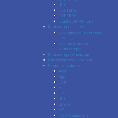
IRU
SOFTLINE
HYPERPC
OLDI COMPUTERS
Компьютерная помощь
Срочная компьютерная
помощь
Срочный ремонт
компьютеров
Компьютерный мастер
Настройка компьютеров
Ремонт моноблоков
Acer
Apple
Dell
Hiper
HP
IRU
Lenovo
MSI
RDW Computers