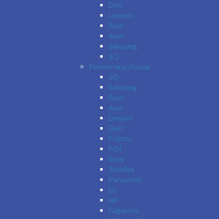
Dell
Lenovo
Acer
Asus
Samsung
3Q
Ремонт ноутбуков
3Q
Samsung
Asus
Acer
Lenovo
Dell
Fujitsu
MSI
Sony
Toshiba
Panasonic
LG
HP
Gigabyte