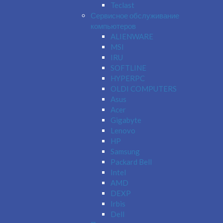
Teclast
Сервисное обслуживание
компьютеров
ALIENWARE
MSI
IRU
SOFTLINE
HYPERPC
OLDI COMPUTERS
Asus
Acer
Gigabyte
Lenovo
HP
Samsung
Packard Bell
Intel
AMD
DEXP
Irbis
Dell