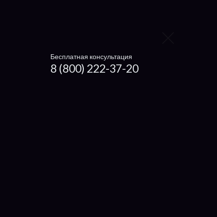
Блока питания
Видеокарту
Контроллер жёсткого диска
Бесплатная консультация
8 (800) 222-37-20
Заменить видеокарту
Заменить процессор
Заменить жесткий диск
Заменить вентилятор
Ноутбуки
Чистка ноутбука
Getac
Dexp