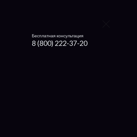
Digma
4Good
Prestigio
Бесплатная консультация
8 (800) 222-37-20
eMachine
Packard Bell
IRU
Compaq
Alienware
Viewsonic
Gigabyte
HP