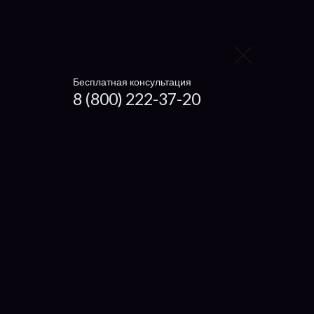
Ноутбуки
Чистка ноутбука
Getac
Бесплатная консультация
8 (800) 222-37-20
Dexp
Microsoft
Haier
Xiaomi
Irbis
Digma
4Good
Prestigio