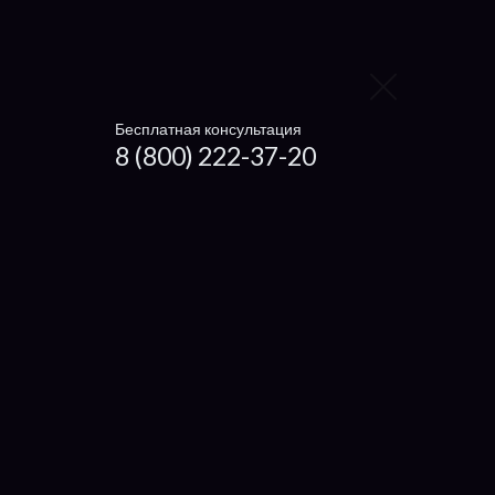
Настройка ноутбуков
Ремонт нетбуков и ультрабуков
Бесплатная консультация
Установка драйверов
8 (800) 222-37-20
Что отремонтировать
Экран
Кулер
Корпус
Клавиатуру
Аккумулятор
Мультиконтроллер