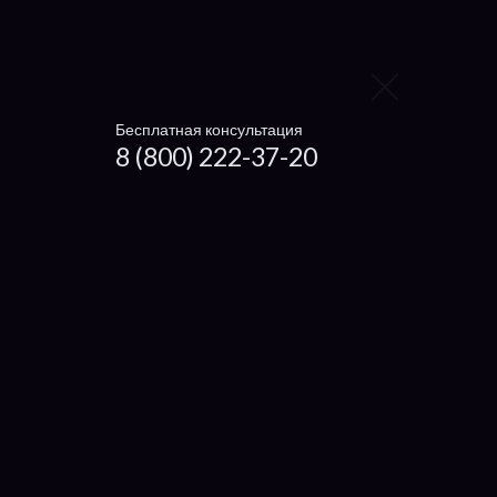
Xiaomi
Irbis
Digma
Бесплатная консультация
8 (800) 222-37-20
4Good
Prestigio
eMachine
Packard Bell
IRU
Compaq
Alienware
Viewsonic