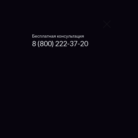
Xiaomi
Irbis
Digma
Бесплатная консультация
8 (800) 222-37-20
4Good
Prestigio
eMachine
Packard Bell
IRU
Compaq
Alienware
Viewsonic